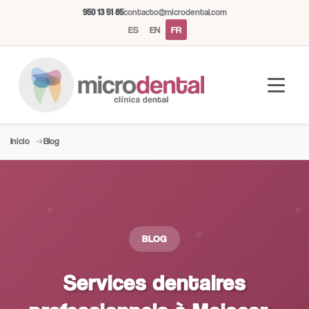
950 13 51 85
contacto@microdental.com
ES
EN
FR
Inicio
Blog
Assistant Microdental
M
Répond généralement instantanément
Aujourd'hui
BLOG
Services dentaires