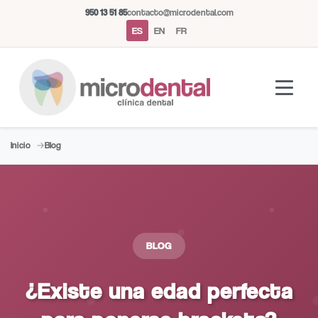
950 13 51 85
contacto@microdental.com
ES
EN
FR
Inicio
Blog
Asistente Microdental
M
Normalmente responde al instante
BLOG
Hoy
¿Existe una edad perfecta