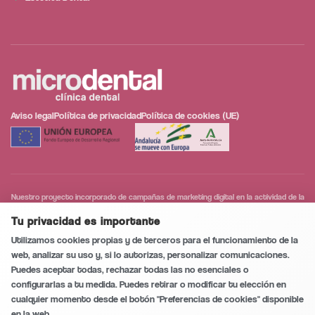
Aviso legal
Política de privacidad
Política de cookies (UE)
Conversación segura y privada
0
/5
Nuestro proyecto incorporado de campañas de marketing digital en la actividad de la
empresa en la población de Huércal-Overa, que tiene como objetivo contribuir a la
modernización digital y a la mejora de la competitividad de las personas trabajadoras
Tu privacidad es importante
autónomas y microempresas.
Utilizamos cookies propias y de terceros para el funcionamiento de la
web, analizar su uso y, si lo autorizas, personalizar comunicaciones.
Puedes aceptar todas, rechazar todas las no esenciales o
configurarlas a tu medida. Puedes retirar o modificar tu elección en
Llamar
cualquier momento desde el botón "Preferencias de cookies" disponible
en la web.