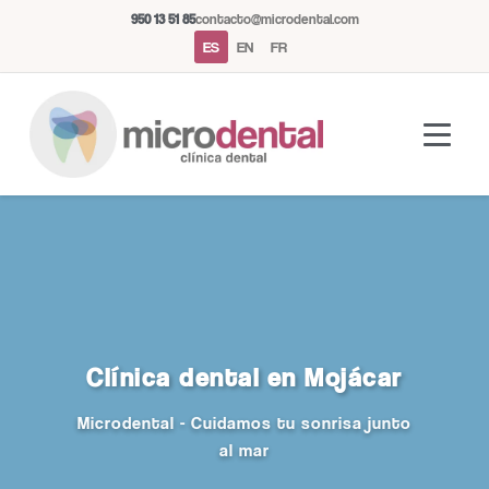
950 13 51 85
contacto@microdental.com
ES
EN
FR
Asistente Microdental
M
Normalmente responde al instante
Clínica dental en Mojácar
Hoy
Microdental - Cuidamos tu sonrisa junto
al mar