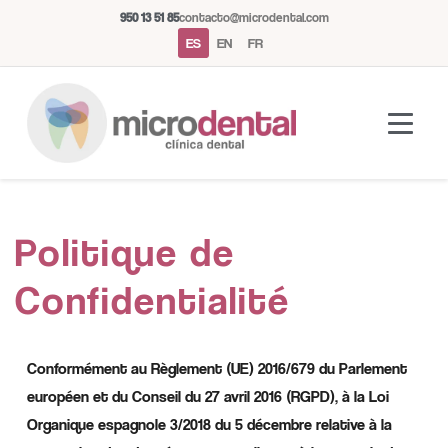
950 13 51 85
contacto@microdental.com
ES
EN
FR
Asistente Microdental
Politique de
M
Normalmente responde al instante
Confidentialité
Hoy
Conformément au Règlement (UE) 2016/679 du Parlement
européen et du Conseil du 27 avril 2016 (RGPD), à la Loi
Organique espagnole 3/2018 du 5 décembre relative à la