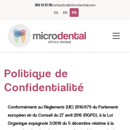
950 13 51 85
contacto@microdental.com
ES
EN
FR
Assistant Microdental
Politique de
M
Répond généralement instantanément
Confidentialité
Aujourd'hui
Conformément au Règlement (UE) 2016/679 du Parlement
européen et du Conseil du 27 avril 2016 (RGPD), à la Loi
Organique espagnole 3/2018 du 5 décembre relative à la