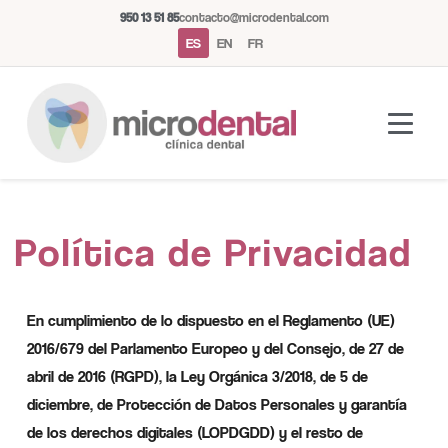
950 13 51 85
contacto@microdental.com
ES
EN
FR
Asistente Microdental
Política de Privacidad
M
Normalmente responde al instante
En cumplimiento de lo dispuesto en el Reglamento (UE)
Hoy
2016/679 del Parlamento Europeo y del Consejo, de 27 de
abril de 2016 (RGPD), la Ley Orgánica 3/2018, de 5 de
diciembre, de Protección de Datos Personales y garantía
de los derechos digitales (LOPDGDD) y el resto de