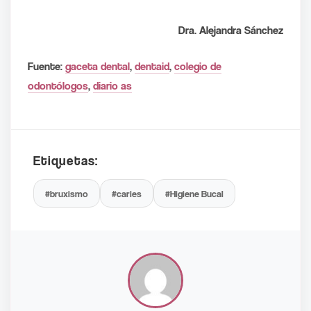
Dra. Alejandra Sánchez
Fuente:
gaceta dental
,
dentaid
,
colegio de
odontólogos
,
diario as
Etiquetas:
#bruxismo
#caries
#Higiene Bucal