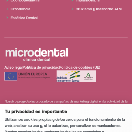
Ortodoncia
Bruxismo y trastorno ATM
Estética Dental
Aviso legal
Política de privacidad
Política de cookies (UE)
Conversación segura y privada
0
/5
Nuestro proyecto incorporado de campañas de marketing digital en la actividad de la
empresa en la población de Huércal-Overa, que tiene como objetivo contribuir a la
modernización digital y a la mejora de la competitividad de las personas trabajadoras
Tu privacidad es importante
autónomas y microempresas.
Utilizamos cookies propias y de terceros para el funcionamiento de la
web, analizar su uso y, si lo autorizas, personalizar comunicaciones.
Puedes aceptar todas, rechazar todas las no esenciales o