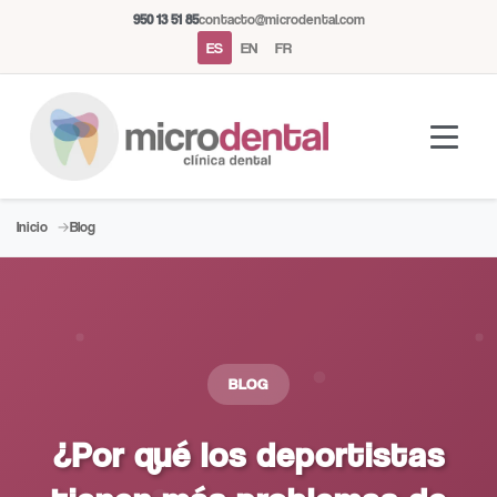
950 13 51 85
contacto@microdental.com
ES
EN
FR
Inicio
Blog
Asistente Microdental
M
Normalmente responde al instante
BLOG
Hoy
¿Por qué los deportistas