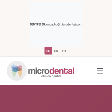
950 13 51 85
contacto@microdental.com
ES
EN
FR
Asistente Microdental
M
Normalmente responde al instante
Hoy