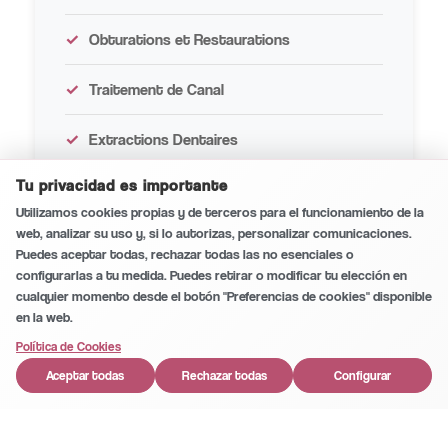
Obturations et Restaurations
Traitement de Canal
Extractions Dentaires
Conversación segura y privada
0
/5
Tu privacidad es importante
Utilizamos cookies propias y de terceros para el funcionamiento de la
web, analizar su uso y, si lo autorizas, personalizar comunicaciones.
Puedes aceptar todas, rechazar todas las no esenciales o
Dentisterie Esthétique
configurarlas a tu medida. Puedes retirar o modificar tu elección en
cualquier momento desde el botón "Preferencias de cookies" disponible
en la web.
Blanchiment Dentaire
1
Política de Cookies
Facettes Dentaires
Aceptar todas
Rechazar todas
Configurar
Relooking du Sourire