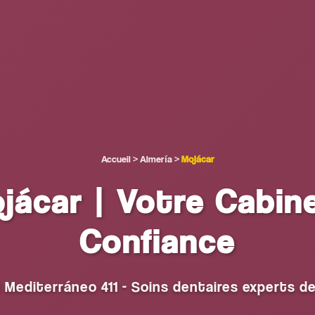
Accueil
>
Almería
>
Mojácar
jácar | Votre Cabin
Confiance
 Mediterráneo 411 - Soins dentaires experts d