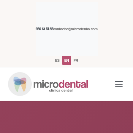
950 13 51 85
contacto@microdental.com
ES
EN
FR
Microdental Assistant
M
Usually responds instantly
Today