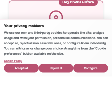
UNIQUE DANS LA RÉGION
Secure and private conversation
0
/5
Your privacy matters
Endodontie Microscopique
We use our own and third-party cookies to operate the site, analyse
usage and, with your permission, personalise communications. You can
Notre spécialité unique à Huércal-Overa.
accept all, reject all non-essential ones, or configure them individually.
Traitement de canal avec microscope pour
You can withdraw or change your choice at any time from the "Cookie
preferences" button available on the site.
une précision et un succès maximum.
1
Cookie Policy
Accept all
Reject all
Configure
Implants Dentaires