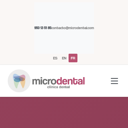
950 13 51 85
contacto@microdental.com
ES
EN
FR
Assistant Microdental
M
Répond généralement instantanément
Aujourd'hui