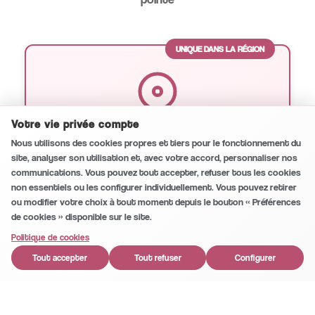
UNIQUE DANS LA RÉGION
Votre vie privée compte
Endodontie Microscopique
Conversation sécurisée et privée
0
/5
Nous utilisons des cookies propres et tiers pour le fonctionnement du
site, analyser son utilisation et, avec votre accord, personnaliser nos
Notre spécialité unique à Huércal-Overa.
communications. Vous pouvez tout accepter, refuser tous les cookies
Traitement de canal avec microscope pour
non essentiels ou les configurer individuellement. Vous pouvez retirer
une précision et un succès maximum.
ou modifier votre choix à tout moment depuis le bouton « Préférences
de cookies » disponible sur le site.
1
Politique de cookies
Tout accepter
Tout refuser
Configurer