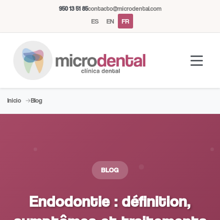
950 13 51 85
contacto@microdental.com
ES
EN
FR
Inicio
Blog
Assistant Microdental
M
Répond généralement instantanément
Aujourd'hui
BLOG
Endodontie : définition,