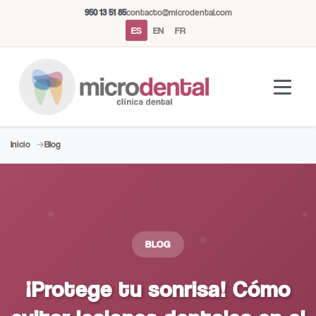
950 13 51 85
contacto@microdental.com
ES
EN
FR
Inicio
Blog
Asistente Microdental
M
Normalmente responde al instante
BLOG
Hoy
¡Protege tu sonrisa! Cómo