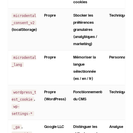
cookies
Propre
Stocker les
Technique
microdental
préférences
_consent_v2
(localStorage)
granulaires
(analytiques /
marketing)
Propre
Mémoriser la
Personnalisa
microdental
langue
_lang
sélectionnée
(es / en / fr)
Propre
Fonctionnement
Technique
wordpress_t
,
(WordPress)
du CMS
est_cookie
wp-
settings-*
,
Google LLC
Distinguer les
Analyse
_ga