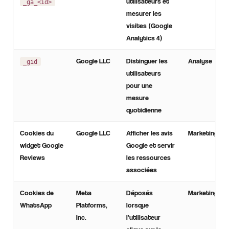
utilisateurs et
_ga_<id>
mesurer les
visites (Google
Analytics 4)
Google LLC
Distinguer les
Analyse
_gid
utilisateurs
pour une
mesure
quotidienne
Cookies du
Google LLC
Afficher les avis
Marketing / T
widget Google
Google et servir
Reviews
les ressources
associées
Cookies de
Meta
Déposés
Marketing / T
WhatsApp
Platforms,
lorsque
Inc.
l’utilisateur