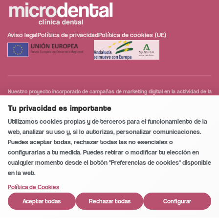
Aviso legal
Política de privacidad
Política de cookies (UE)
Nuestro proyecto incorporado de campañas de marketing digital en la actividad de la
Conversación segura y privada
0
/5
empresa en la población de Huércal-Overa, que tiene como objetivo contribuir a la
modernización digital y a la mejora de la competitividad de las personas trabajadoras
Tu privacidad es importante
autónomas y microempresas.
Utilizamos cookies propias y de terceros para el funcionamiento de la
web, analizar su uso y, si lo autorizas, personalizar comunicaciones.
Puedes aceptar todas, rechazar todas las no esenciales o
configurarlas a tu medida. Puedes retirar o modificar tu elección en
Llamar
cualquier momento desde el botón "Preferencias de cookies" disponible
en la web.
1
WhatsApp
Política de Cookies
Aceptar todas
Rechazar todas
Configurar
Cita