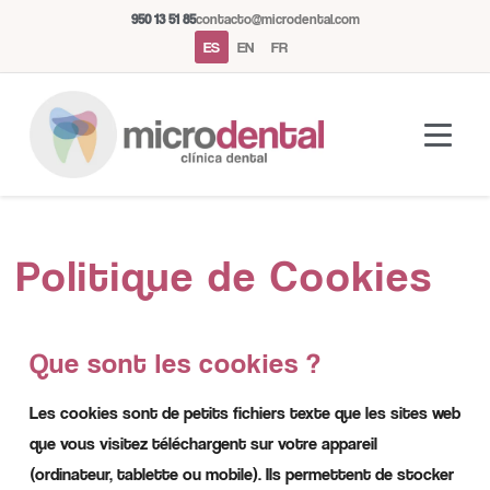
950 13 51 85
contacto@microdental.com
ES
EN
FR
Politique de Cookies
Asistente Microdental
M
Normalmente responde al instante
Que sont les cookies ?
Hoy
Les cookies sont de petits fichiers texte que les sites web
que vous visitez téléchargent sur votre appareil
(ordinateur, tablette ou mobile). Ils permettent de stocker