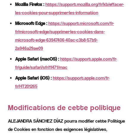
Mozilla Firefox :
https://support.mozilla.org/fr/kb/effacer-
les-cookies-pour-supprimer-les-information
Microsoft Edge :
https://support.microsoft.com/fr-
fr/microsoft-edge/supprimer-les-cookies-dans-
microsoft-edge-63947406-40ac-c3b8-57b9-
2a946a29ae09
Apple Safari (macOS) :
https://support.apple.com/fr-
fr/guide/safari/sfri11471/mac
Apple Safari (iOS) :
https://support.apple.com/fr-
fr/HT201265
Modifications de cette politique
ALEJANDRA SÁNCHEZ DÍAZ pourra modifier cette Politique
de Cookies en fonction des exigences législatives,