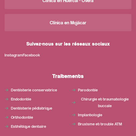
Clínica en Huércal - Overa
Clínica en Mojácar
Suivez-nous sur les réseaux sociaux
Instagram
Facebook
Traitements
Dentisterie conservatrice
Parodontie
Endodontie
Chirurgie et traumatologie
buccale
Dentisterie pédiatrique
Implantologie
Orthodontie
Bruxisme et trouble ATM
Esthétique dentaire