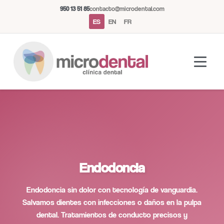
950 13 51 85
contacto@microdental.com
ES
EN
FR
Asistente Microdental
M
Normalmente responde al instante
Endodoncia
Hoy
Endodoncia sin dolor con tecnología de vanguardia.
Salvamos dientes con infecciones o daños en la pulpa
dental. Tratamientos de conducto precisos y