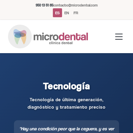
950 13 51 85
contacto@microdental.com
ES
EN
FR
Tecnología
Asistente Microdental
M
Tecnología de última generación,
Normalmente responde al instante
diagnóstico y tratamiento preciso
Hoy
"Hay una condición peor que la ceguera, y es ver