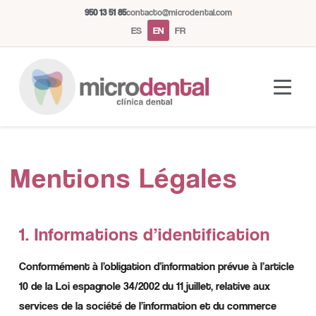
950 13 51 85
contacto@microdental.com
ES
EN
FR
Microdental Assistant
Mentions Légales
M
Usually responds instantly
1. Informations d’identification
Today
Conformément à l’obligation d’information prévue à l’article
10 de la Loi espagnole 34/2002 du 11 juillet, relative aux
services de la société de l’information et du commerce