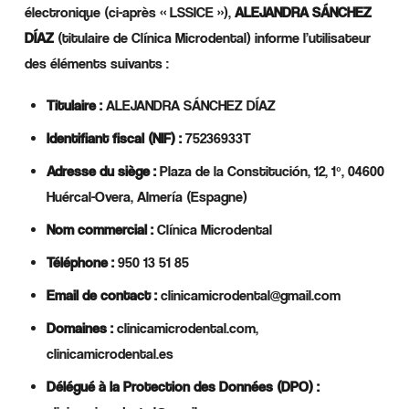
électronique (ci-après « LSSICE »),
ALEJANDRA SÁNCHEZ
DÍAZ
(titulaire de Clínica Microdental) informe l’utilisateur
des éléments suivants :
Titulaire :
ALEJANDRA SÁNCHEZ DÍAZ
Identifiant fiscal (NIF) :
75236933T
Adresse du siège :
Plaza de la Constitución, 12, 1º, 04600
Huércal-Overa, Almería (Espagne)
Nom commercial :
Clínica Microdental
Téléphone :
950 13 51 85
Email de contact :
clinicamicrodental@gmail.com
Domaines :
clinicamicrodental.com,
clinicamicrodental.es
Délégué à la Protection des Données (DPO) :