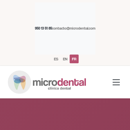
950 13 51 85
contacto@microdental.com
ES
EN
FR
Assistant Microdental
M
Répond généralement instantanément
Aujourd'hui