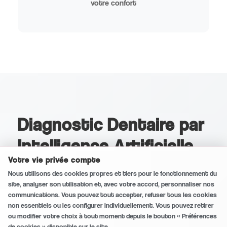
votre confort
Diagnostic Dentaire par
Intelligence Artificielle
Votre vie privée compte
Conversation sécurisée et privée
0
/5
NUEVO 2025
Nous utilisons des cookies propres et tiers pour le fonctionnement du
site, analyser son utilisation et, avec votre accord, personnaliser nos
Nous sommes pionniers à Mojácar dans
communications. Vous pouvez tout accepter, refuser tous les cookies
non essentiels ou les configurer individuellement. Vous pouvez retirer
l'implémentation de systèmes d'IA pour le
ou modifier votre choix à tout moment depuis le bouton « Préférences
diagnostic dentaire. Notre technologie de pointe
de cookies » disponible sur le site.