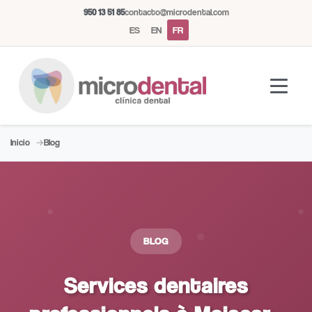
950 13 51 85
contacto@microdental.com
ES
EN
FR
Inicio
Blog
Assistant Microdental
M
Répond généralement instantanément
Aujourd'hui
BLOG
Services dentaires