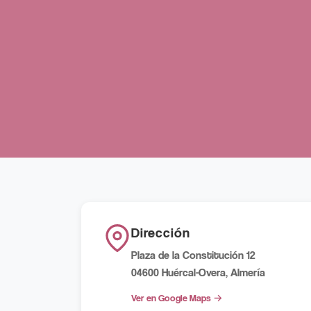
Dirección
Plaza de la Constitución 12
04600 Huércal-Overa, Almería
Ver en Google Maps →