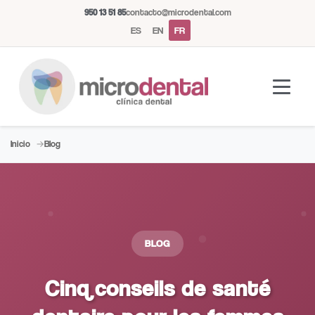
950 13 51 85
contacto@microdental.com
ES
EN
FR
Inicio
Blog
Assistant Microdental
M
Répond généralement instantanément
BLOG
Aujourd'hui
Cinq conseils de santé